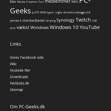
medlemmer
Mac
NAS
Media Creation Tool
Geeks
puTTY
RAID-typer
regfix
skrivebordsbaggrund
Twitch
Synology
standardtaster
standard
striping
USB
Windows 10
YouTube
vækst
Windows
stick
Links
Vores Facebook-side
Wiki
Hostede filer
Downloads
NASboks.dk
Sitemap
Om PC-Geeks.dk