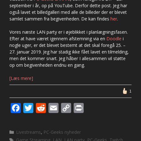
september i år, op på YouTube. Derfor dette post. Jeg har
også lavet et billedgalleri med alle de billeder der er blevet
samlet sammen fra begivenheden. De kan findes
her
.
Vores næste LAN party er i øjeblikket i planlægningsfasen.
Efter at have været igennem afstemning via en
Doodle
i
nogle uger, er det blevet bestemt at det skal foregå 25. –
27. januar 2019. Jeg har stadig ikke fået lavet en tilmelding,
men det kommer snart. Jeg håber I allesammen vil støtte
op om begivenheden endnu en gang.
[Læs mere]
1
F
T
R
E
C
Pr
ac
w
e
m
o
in
e
itt
d
ai
p
t
Kategorier
Livestreams
,
PC-Geeks nyheder
b
er
di
l
y
Tags
Game Streaming
,
LAN
,
LAN party
,
PC-Geeks
,
Twitch
,