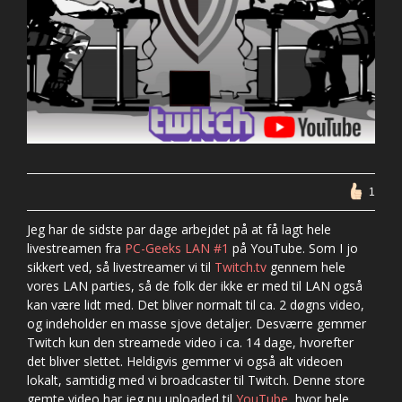
1
Jeg har de sidste par dage arbejdet på at få lagt hele
livestreamen fra
PC-Geeks LAN #1
på YouTube. Som I jo
sikkert ved, så livestreamer vi til
Twitch.tv
gennem hele
vores LAN parties, så de folk der ikke er med til LAN også
kan være lidt med. Det bliver normalt til ca. 2 døgns video,
og indeholder en masse sjove detaljer. Desværre gemmer
Twitch kun den streamede video i ca. 14 dage, hvorefter
det bliver slettet. Heldigvis gemmer vi også alt videoen
lokalt, samtidig med vi broadcaster til Twitch. Denne store
gemte video har jeg nu uploaded til
YouTube
, hvor hele