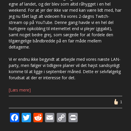
egne af landet, og der blev som altid råhygget i en hel
weekend. For at jer der ikke var med kan være lidt med, har
jeg nu fået lagt alt videoen fra vores 2-døgns Twitch-
stream op på YouTube. Denne gang havde vi en hel del
hurtigere opkobling til internettet end vi plejer (gigabit),
samt noget bedre grej, som sørgede for at fordele den
tilgængelige båndbredde på en fair måde mellem
deltagerne.
Vi er endnu ikke begyndt at arbejde med vores næste LAN-
party, men følger vi tidligere planer vil det højst sandsynligt
komme til at ligge i september måned. Dette er selvfølgelig
forudsat at der er interesse for det.
[Læs mere]
1
F
T
R
E
C
Pr
ac
w
e
m
o
in