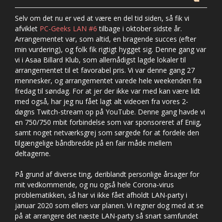
Selv om det nu er ved at være en del tid siden, så fik vi
afviklet
PC-Geeks LAN #6
tilbage i oktober sidste år.
Arrangementet var, som altid, en bragende succes (efter
min vurdering), og folk fik rigtigt hygget sig. Denne gang var
vi i Asaa Billard Klub, som allernådigst lagde lokaler til
arrangementet til et favorabel pris. Vi var denne gang 27
mennesker, og arrangementet varede hele weekenden fra
fredag til søndag. For at jer der ikke var med kan være lidt
med også, har jeg nu fået lagt alt videoen fra vores 2-
døgns Twitch-stream op på YouTube. Denne gang havde vi
en 750/750 mbit forbindelse som var sponsoreret af Eniig,
samt noget netværksgrej som sørgede for at fordele den
tilgængelige båndbredde på en fair måde mellem
deltagerne.
På grund af diverse ting, deriblandt personlige årsager for
mit vedkommende, og nu også hele Corona-virus
problematikken, så har vi ikke fået afholdt LAN-party i
januar 2020 som ellers var planen. Vi regner dog med at se
på at arrangere det næste LAN-party så snart samfundet