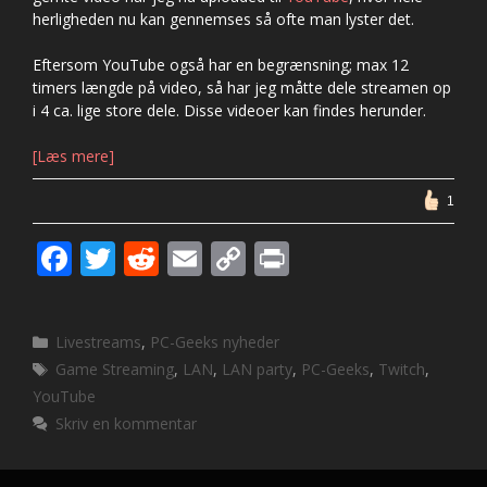
herligheden nu kan gennemses så ofte man lyster det.
Eftersom YouTube også har en begrænsning; max 12
timers længde på video, så har jeg måtte dele streamen op
i 4 ca. lige store dele. Disse videoer kan findes herunder.
[Læs mere]
1
F
T
R
E
C
Pr
ac
w
e
m
o
in
e
itt
d
ai
p
t
Kategorier
Livestreams
,
PC-Geeks nyheder
b
er
di
l
y
Tags
Game Streaming
,
LAN
,
LAN party
,
PC-Geeks
,
Twitch
,
o
t
Li
YouTube
o
n
Skriv en kommentar
k
k