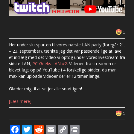
1
Her under slutspurten til vores næste LAN party (foregår 21.
– 23. september), tænkte jeg det var passende lige at lave
et indlæg med det video vi optog under vores livestream fra
sidste LAN,
PC-Geeks LAN #2
. Videoen fra streamen er
blevet lagt op på YouTube i 4 forskellige bidder, da man
max kan uploade videoer der er 12 timer lange.
Glæder mig til at se jer alle snart igen!
[Læs mere]
1
F
T
R
E
C
Pr