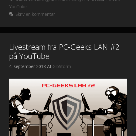
o
t
Li
YouTube
o
n
Skriv en kommentar
k
k
Livestream fra PC-Geeks LAN #2
på YouTube
4. september 2018
Af
GibStorm