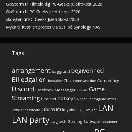
GibStorm
til
Tilmeld dig PC-Geeks Julefrokost 2020
GibStorm
til
PC-Geeks Julefrokost 2020
skoejten
til
PC-Geeks Julefrokost 2020
Myka
til
Kvæl en proces via SSH på Synology NAS
Tags
arrangement
begivenhed
baggrund
Billedgalleri
Chat
Community
bootable
command line
Discord
Game
Facebook Messenger
Firefox
Streaming
hotkeys
Headset
ikoner
indbyggede
install
LAN
jubilæum
keybinds
installationsmedie
kill
kvalitet
LAN party
Logitech Gaming Software
lokationer
PC-