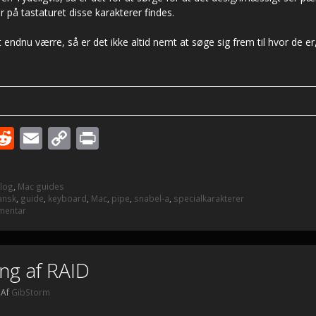
r på tastaturet disse karakterer findes.
 endnu værre, så er det ikke altid nemt at søge sig frem til hvor de e
R
E
C
Pr
w
e
m
o
in
tt
d
ai
p
t
Blog
,
Mac guides
r
di
l
y
ansk
,
guide
,
keyboard
,
Mac
,
pipe
,
snabel-a
,
specialkarakterer
mentar
t
Li
n
ing af RAID
k
Af
GibStorm