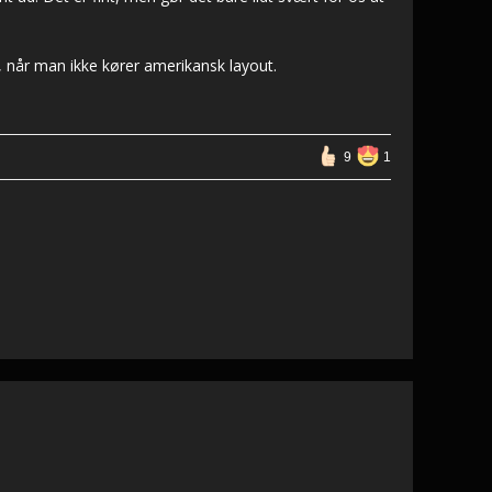
r, når man ikke kører amerikansk layout.
9
1