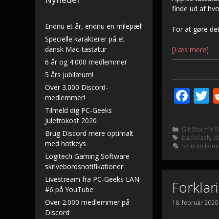
finde ud af hvo
Endnu et år, endnu en milepæl!
For at gøre det
Specielle karakterer på et
dansk Mac-tastatur
[Læs mere]
6 år og 4.000 medlemmer
5 års jubilæum!
Over 3.000 Discord-
F
T
medlemmer!
ac
Tilmeld dig PC-Geeks
Julefrokost 2020
e
i
Kategorier
GibStorm's 
Brug Discord mere optimalt
b
e
Tags
backslash
,
d
med hotkeys
Skriv en kom
o
Logitech Gaming Software
skrivebordsnotifikationer
o
Livestream fra PC-Geeks LAN
Forklar
k
#6 på YouTube
Over 2.000 medlemmer på
18. februar 2020
Discord