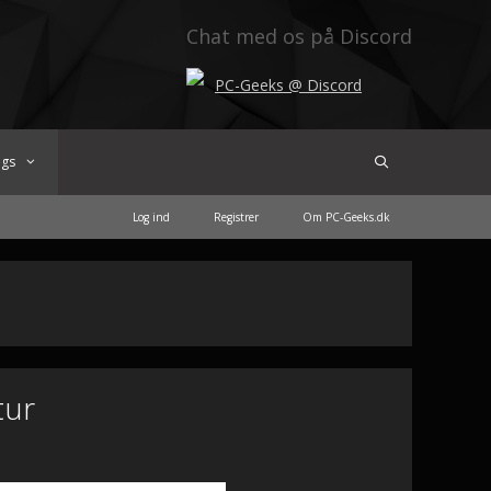
Chat med os på Discord
PC-Geeks @ Discord
ogs
Log ind
Registrer
Om PC-Geeks.dk
tur