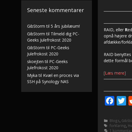
Seneste kommentarer
GibStorm
til
5 års jubilæum!
RAID, eller
R
e
GibStorm
til
Tilmeld dig PC-
opnå højere dri
Geeks Julefrokost 2020
afdække/forklar
GibStorm
til
PC-Geeks
Julefrokost 2020
RAID benyttes 
dette formål b
skoejten
til
PC-Geeks
Julefrokost 2020
[Læs mere]
Myka
til
Kvæl en proces via
SSH på Synology NAS
F
T
ac
e
i
Kategorier
Blogs
,
GibSt
b
e
Tags
forklaring
,
Hv
1 kommenta