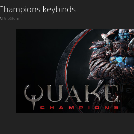
n
Champions keybinds
k
Af
GibStorm