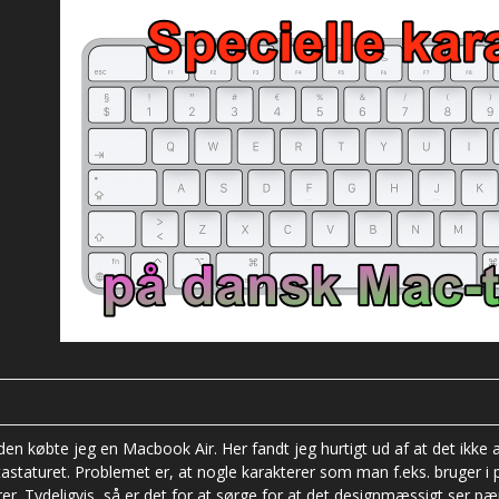
den købte jeg en Macbook Air. Her fandt jeg hurtigt ud af at det ikke alt
tastaturet. Problemet er, at nogle karakterer som man f.eks. bruger i p
er. Tydeligvis, så er det for at sørge for at det designmæssigt ser pæn