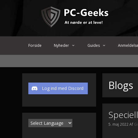
Hop
til
indhold
Forside
Nyheder
Guides
Anmeldels
Blogs
Log ind med Discord
Speciel
5. maj 2022
Af
G