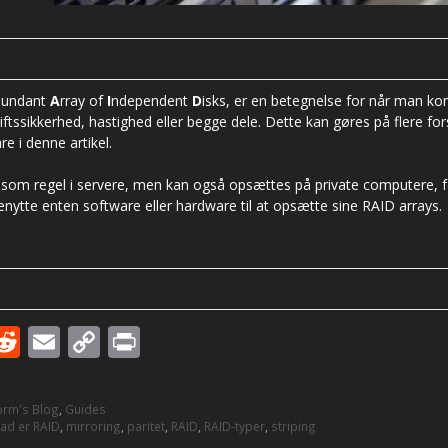
dundant
A
rray of
I
ndependent
D
isks, er en betegnelse for når man kom
ftssikkerhed, hastighed eller begge dele. Dette kan gøres på flere fors
e i denne artikel.
som regel i servere, men kan også opsættes på private computere, fo
enytte enten software eller hardware til at opsætte sine RAID arrays.
R
E
C
Pr
w
e
m
o
in
tt
d
ai
p
t
orm's Blog
,
Guides
r
di
l
y
ad er RAID
,
mirroring
,
paritet
,
RAID
,
RAID-typer
,
striping
r