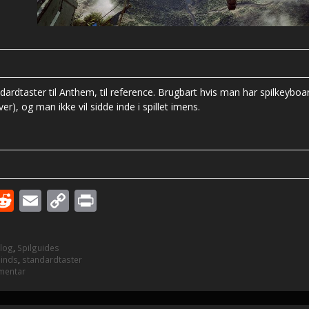
ndardtaster til Anthem, til reference. Brugbart hvis man har spilkeyb
), og man ikke vil sidde inde i spillet imens.
R
E
C
Pr
w
e
m
o
in
tt
d
ai
p
t
Blog
,
Spilguides
r
di
l
y
binds
,
standardtaster
mentar
t
Li