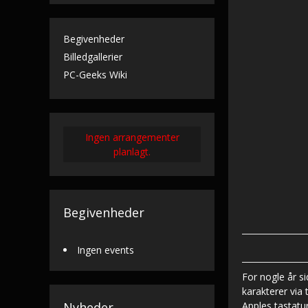
Begivenheder
Billedgallerier
PC-Geeks Wiki
Ingen arrangementer
planlagt.
Begivenheder
Ingen events
For nogle år si
karakterer via 
Nyheder
Apples tastatur