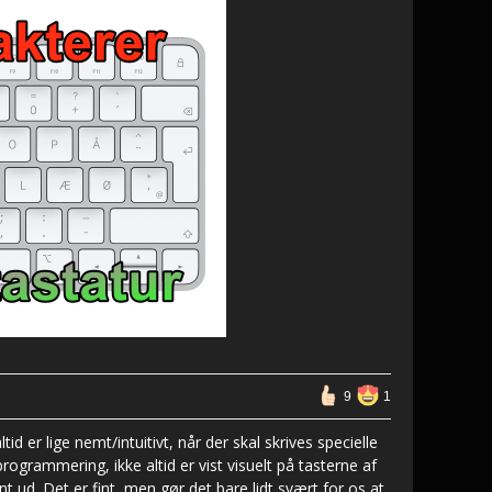
9
1
id er lige nemt/intuitivt, når der skal skrives specielle
rogrammering, ikke altid er vist visuelt på tasterne af
t ud. Det er fint, men gør det bare lidt svært for os at