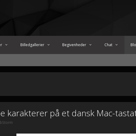
er
Billedgallerier
Begivenheder
Chat
Bl
le karakterer på et dansk Mac-tasta
ibStorm