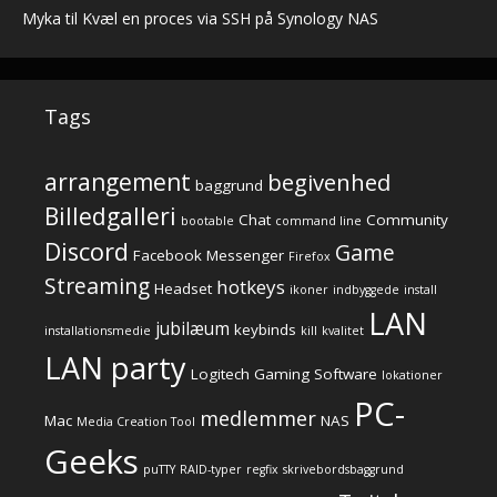
Myka
til
Kvæl en proces via SSH på Synology NAS
Tags
arrangement
begivenhed
baggrund
Billedgalleri
Chat
Community
bootable
command line
Discord
Game
Facebook Messenger
Firefox
Streaming
hotkeys
Headset
ikoner
indbyggede
install
LAN
jubilæum
keybinds
installationsmedie
kill
kvalitet
LAN party
Logitech Gaming Software
lokationer
PC-
medlemmer
Mac
NAS
Media Creation Tool
Geeks
puTTY
RAID-typer
regfix
skrivebordsbaggrund