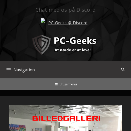
Hop
til
Chat med os på Discord
indhold
PC-Geeks @ Discord
Navigation
Brugermenu