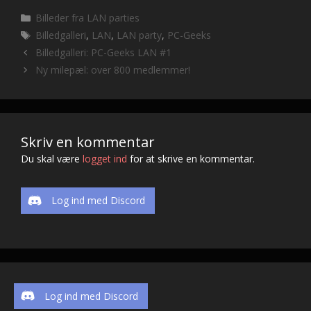
e
itt
d
ai
p
t
Kategorier
Billeder fra LAN parties
b
er
di
l
y
Tags
Billedgalleri
,
LAN
,
LAN party
,
PC-Geeks
o
t
Li
Billedgalleri: PC-Geeks LAN #1
o
n
Ny milepæl: over 800 medlemmer!
k
k
Skriv en kommentar
Du skal være
logget ind
for at skrive en kommentar.
Log ind med Discord
Log ind med Discord