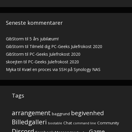
Seneste kommentarer
GibStorm
til
5 års jubilæum!
GibStorm
til
Tilmeld dig PC-Geeks Julefrokost 2020
GibStorm
til
PC-Geeks Julefrokost 2020
skoejten
til
PC-Geeks Julefrokost 2020
Myka
til
Kvæl en proces via SSH på Synology NAS
Tags
arrangement
begivenhed
baggrund
Billedgalleri
Chat
Community
bootable
command line
Discord
Game