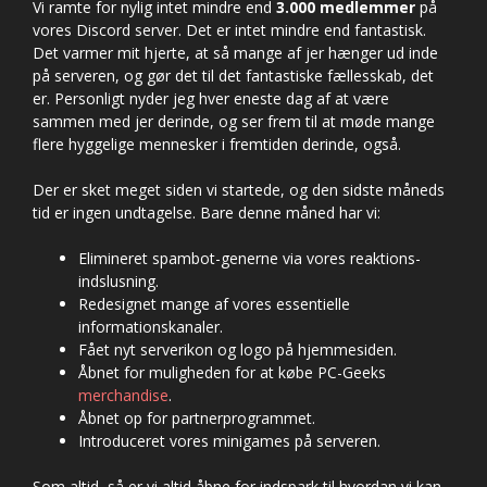
Vi ramte for nylig intet mindre end
3.000
medlemmer
på
vores Discord server. Det er intet mindre end fantastisk.
Det varmer mit hjerte, at så mange af jer hænger ud inde
på serveren, og gør det til det fantastiske fællesskab, det
er. Personligt nyder jeg hver eneste dag af at være
sammen med jer derinde, og ser frem til at møde mange
flere hyggelige mennesker i fremtiden derinde, også.
Der er sket meget siden vi startede, og den sidste måneds
tid er ingen undtagelse. Bare denne måned har vi:
Elimineret spambot-generne via vores reaktions-
indslusning.
Redesignet mange af vores essentielle
informationskanaler.
Fået nyt serverikon og logo på hjemmesiden.
Åbnet for muligheden for at købe PC-Geeks
merchandise
.
Åbnet op for partnerprogrammet.
Introduceret vores minigames på serveren.
Som altid, så er vi altid åbne for indspark til hvordan vi kan