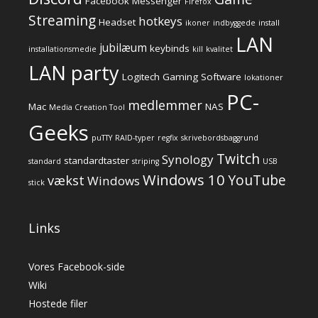
Facebook Messenger
Firefox
Streaming
hotkeys
Headset
ikoner
indbyggede
install
LAN
jubilæum
keybinds
installationsmedie
kill
kvalitet
LAN party
Logitech Gaming Software
lokationer
PC-
medlemmer
Mac
NAS
Media Creation Tool
Geeks
puTTY
RAID-typer
regfix
skrivebordsbaggrund
Twitch
Synology
standardtaster
standard
striping
USB
Windows 10
YouTube
vækst
Windows
stick
Links
Vores Facebook-side
Wiki
Hostede filer