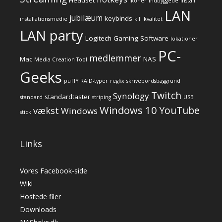
ikoner
indbyggede
install
LAN
jubilæum
keybinds
installationsmedie
kill
kvalitet
LAN party
Logitech Gaming Software
lokationer
PC-
medlemmer
Mac
NAS
Media Creation Tool
Geeks
puTTY
RAID-typer
regfix
skrivebordsbaggrund
Twitch
Synology
standardtaster
standard
striping
USB
Windows 10
YouTube
vækst
Windows
stick
Links
Vores Facebook-side
Wiki
Hostede filer
Downloads