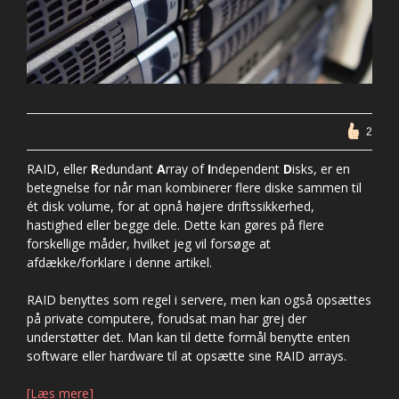
2
RAID, eller
R
edundant
A
rray of
I
ndependent
D
isks, er en
betegnelse for når man kombinerer flere diske sammen til
ét disk volume, for at opnå højere driftssikkerhed,
hastighed eller begge dele. Dette kan gøres på flere
forskellige måder, hvilket jeg vil forsøge at
afdække/forklare i denne artikel.
RAID benyttes som regel i servere, men kan også opsættes
på private computere, forudsat man har grej der
understøtter det. Man kan til dette formål benytte enten
software eller hardware til at opsætte sine RAID arrays.
[Læs mere]