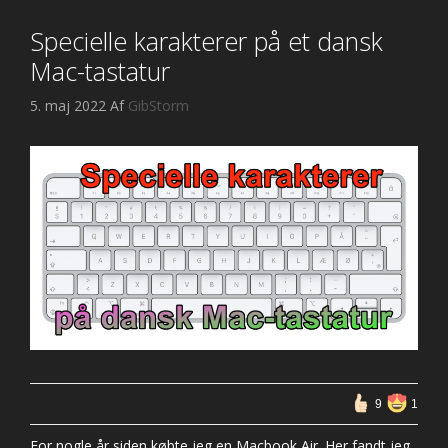
Specielle karakterer på et dansk
Mac-tastatur
5. maj 2022
Af
GibStorm
9
1
For nogle år siden købte jeg en Macbook Air. Her fandt jeg