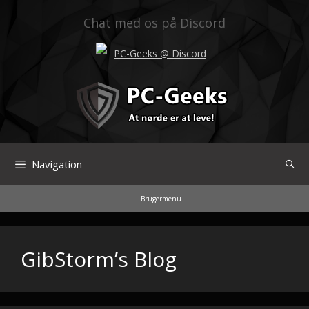
Hop
til
Chat med os på Discord
indhold
PC-Geeks @ Discord
Navigation
Brugermenu
GibStorm’s Blog