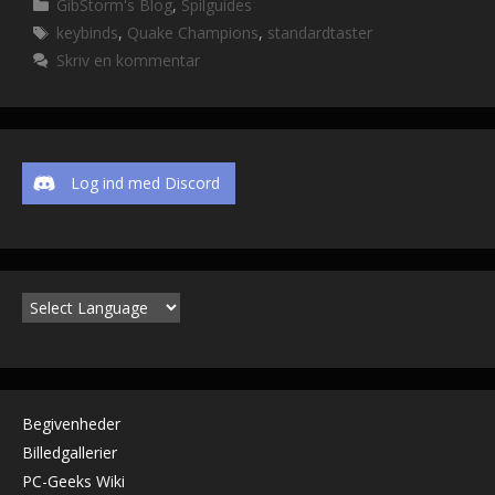
Kategorier
GibStorm's Blog
,
Spilguides
b
er
di
l
y
Tags
keybinds
,
Quake Champions
,
standardtaster
o
t
Li
Skriv en kommentar
o
n
k
k
Log ind med Discord
Begivenheder
Billedgallerier
PC-Geeks Wiki