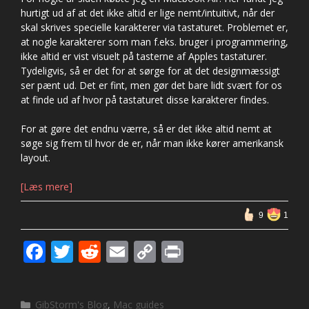
hurtigt ud af at det ikke altid er lige nemt/intuitivt, når der
skal skrives specielle karakterer via tastaturet. Problemet er,
at nogle karakterer som man f.eks. bruger i programmering,
ikke altid er vist visuelt på tasterne af Apples tastaturer.
Tydeligvis, så er det for at sørge for at det designmæssigt
ser pænt ud. Det er fint, men gør det bare lidt svært for os
at finde ud af hvor på tastaturet disse karakterer findes.
For at gøre det endnu værre, så er det ikke altid nemt at
søge sig frem til hvor de er, når man ikke kører amerikansk
layout.
[Læs mere]
9
1
F
T
R
E
C
Pr
ac
w
e
m
o
in
e
itt
d
ai
p
t
Kategorier
GibStorm's Blog
,
Mac guides