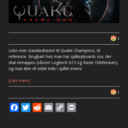
1
Liste over standardtaster til Quake Champions, til
reference. Brugbart hvis man har spilkeyboards osv. der
skal remappes (såsom Logitech G13 og Razer OrbWeaver),
og man ikke vil sidde inde i spillet imens.
[Læs mere]
1
F
T
R
E
C
Pr
ac
w
e
m
o
in
e
itt
d
ai
p
t