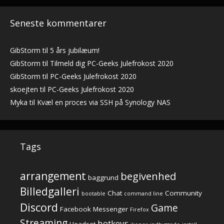
Seneste kommentarer
GibStorm
til
5 års jubilæum!
GibStorm
til
Tilmeld dig PC-Geeks Julefrokost 2020
GibStorm
til
PC-Geeks Julefrokost 2020
skoejten
til
PC-Geeks Julefrokost 2020
Myka
til
Kvæl en proces via SSH på Synology NAS
Tags
arrangement
begivenhed
baggrund
Billedgalleri
Chat
Community
bootable
command line
Discord
Game
Facebook Messenger
Firefox
Streaming
hotkeys
Headset