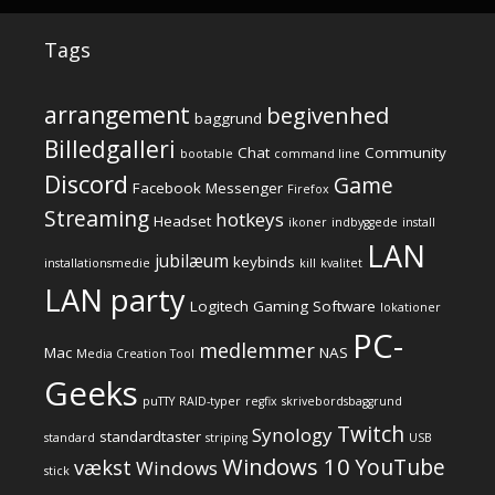
Tags
arrangement
begivenhed
baggrund
Billedgalleri
Chat
Community
bootable
command line
Discord
Game
Facebook Messenger
Firefox
Streaming
hotkeys
Headset
ikoner
indbyggede
install
LAN
jubilæum
keybinds
installationsmedie
kill
kvalitet
LAN party
Logitech Gaming Software
lokationer
PC-
medlemmer
Mac
NAS
Media Creation Tool
Geeks
puTTY
RAID-typer
regfix
skrivebordsbaggrund
Twitch
Synology
standardtaster
standard
striping
USB
Windows 10
YouTube
vækst
Windows
stick