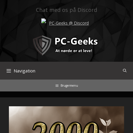
Hop
til
Chat med os på Discord
indhold
PC-Geeks @ Discord
Navigation
Brugermenu