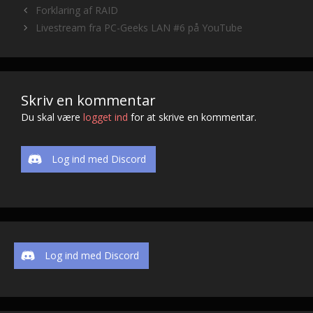
o
t
Li
Forklaring af RAID
o
n
Livestream fra PC-Geeks LAN #6 på YouTube
k
k
Skriv en kommentar
Du skal være
logget ind
for at skrive en kommentar.
Log ind med Discord
Log ind med Discord