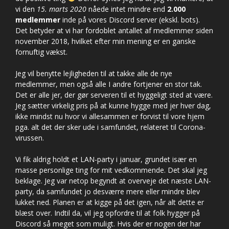
vi den
15. marts 2020
nåede intet mindre end
2.000
medlemmer
inde på vores Discord server (ekskl. bots).
Det betyder at vi har fordoblet antallet af medlemmer siden
november 2018, hvilket efter min mening er en ganske
fornuftig vækst.
Jeg vil benytte lejligheden til at takke alle de nye
medlemmer, men også alle I andre fortjener en stor tak.
Det er alle jer, der gør serveren til et hyggeligt sted at være.
Jeg sætter virkelig pris på at kunne hygge med jer hver dag,
ikke mindst nu hvor vi allesammen er forvist til vore hjem
pga. alt det der sker ude i samfundet, relateret til Corona-
virussen.
Vi fik aldrig holdt et LAN-party i januar, grundet især en
masse personlige ting for mit vedkommende. Det skal jeg
beklage. Jeg var netop begyndt at overveje det næste LAN-
party, da samfundet jo desværre mere eller mindre blev
lukket ned. Planen er at kigge på det igen, når alt dette er
blæst over. Indtil da, vil jeg opfordre til at folk hygger på
Discord så meget som muligt. Hvis der er nogen der har