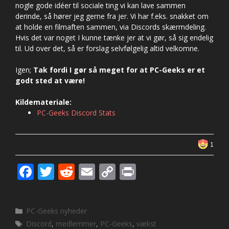
nogle gode idéer til sociale ting vi kan lave sammen
derinde, så hører jeg gerne fra jer. Vi har f.eks. snakket om
at holde en filmaften sammen, via Discords skærmdeling.
Hvis det var noget I kunne tænke jer at vi gør, så sig endelig
til. Ud over det, så er forslag selvfølgelig altid velkomne.
Igen;
Tak fordi I gør så meget for at PC-Geeks er et
godt sted at være!
Kildemateriale:
PC-Geeks Discord Stats
1
F
T
R
E
C
Pr
ac
w
e
m
o
in
e
itt
d
ai
p
t
Kategorier
PC-Geeks nyheder
b
er
di
l
y
Tags
Discord
,
medlemmer
,
PC-Geeks
,
vækst