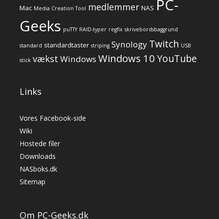
PC-
medlemmer
Mac
NAS
Media Creation Tool
Geeks
puTTY
RAID-typer
regfix
skrivebordsbaggrund
Twitch
Synology
standardtaster
standard
striping
USB
Windows 10
YouTube
vækst
Windows
stick
Links
Vores Facebook-side
Wiki
Hostede filer
Downloads
NASboks.dk
Sitemap
Om PC-Geeks.dk