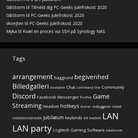
GibStorm
til
Tilmeld dig PC-Geeks Julefrokost 2020
GibStorm
til
PC-Geeks Julefrokost 2020
skoejten
til
PC-Geeks Julefrokost 2020
Myka
til
Kvæl en proces via SSH på Synology NAS
Tags
arrangement
begivenhed
baggrund
Billedgalleri
Chat
Community
bootable
command line
Discord
Game
Facebook Messenger
Firefox
Streaming
hotkeys
Headset
ikoner
indbyggede
install
LAN
jubilæum
keybinds
installationsmedie
kill
kvalitet
LAN party
Logitech Gaming Software
lokationer