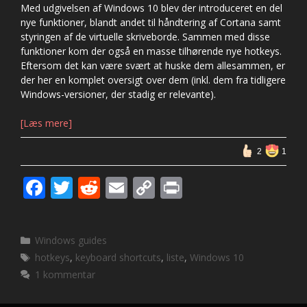
Med udgivelsen af Windows 10 blev der introduceret en del
nye funktioner, blandt andet til håndtering af Cortana samt
styringen af de virtuelle skriveborde. Sammen med disse
funktioner kom der også en masse tilhørende nye hotkeys.
Eftersom det kan være svært at huske dem allesammen, er
der her en komplet oversigt over dem (inkl. dem fra tidligere
Windows-versioner, der stadig er relevante).
[Læs mere]
2
1
F
T
R
E
C
Pr
ac
w
e
m
o
in
e
itt
d
ai
p
t
Kategorier
Windows guides
b
er
di
l
y
Tags
hotkeys
,
keyboard shortcuts
,
liste
,
Windows 10
o
t
Li
1 kommentar
o
n