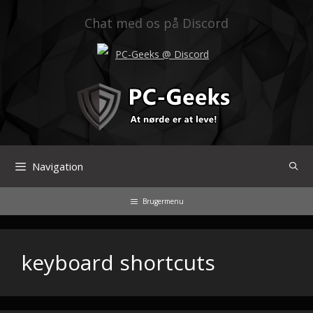
Hop
til
Chat med os på Discord
indhold
PC-Geeks @ Discord
Navigation
Brugermenu
keyboard shortcuts