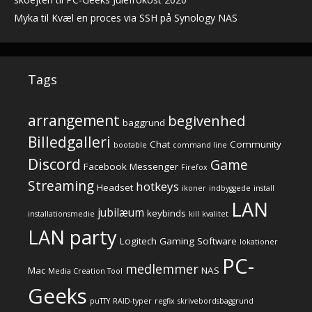
Myka
til
Kvæl en proces via SSH på Synology NAS
Tags
arrangement
begivenhed
baggrund
Billedgalleri
Chat
Community
bootable
command line
Discord
Game
Facebook Messenger
Firefox
Streaming
hotkeys
Headset
ikoner
indbyggede
install
LAN
jubilæum
keybinds
installationsmedie
kill
kvalitet
LAN party
Logitech Gaming Software
lokationer
PC-
medlemmer
Mac
NAS
Media Creation Tool
Geeks
puTTY
RAID-typer
regfix
skrivebordsbaggrund