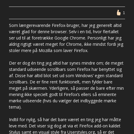
1
Som længerevarende Firefox-bruger, har jeg generelt altid
været glad for denne browser. Selv i en tid, hvor flertallet
ser ud til at foretrække Google Chrome. Personligt har jeg
aldrig rigtigt været meget for Chrome, ikke mindst fordi jeg
stoler mere på Mozilla som laver Firefox.
Der er dog én ting jeg altid har synes mindre om; de meget
standard udseende scrollbars som Firefox har benyttet sig
af. Disse har altid blot set ud som Windows’ egen standard
scrollbars. De er fine rent funktionelt, men fylder bare
meget på skærmen. Yderligere, så passer de bare efter min
mening ikke specielt godt til Firefox’s ellers så eminente
mørke udseende (hvis du vælger det indbyggede mørke
tema).
Indtil for nylig, så har det bare været en ting jeg har måtte
leve med. Det viser sig dog at via et Firefox add-on kaldet
Stylus samt en visual style fra Userstyles.org, så er det