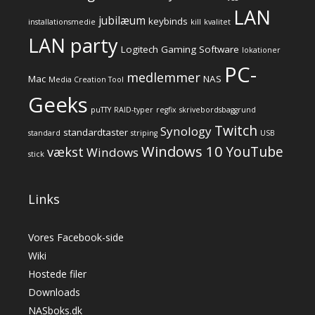
LAN
jubilæum
keybinds
installationsmedie
kill
kvalitet
LAN party
Logitech Gaming Software
lokationer
PC-
medlemmer
Mac
NAS
Media Creation Tool
Geeks
puTTY
RAID-typer
regfix
skrivebordsbaggrund
Twitch
Synology
standardtaster
standard
striping
USB
Windows 10
YouTube
vækst
Windows
stick
Links
Vores Facebook-side
Wiki
Hostede filer
Downloads
NASboks.dk