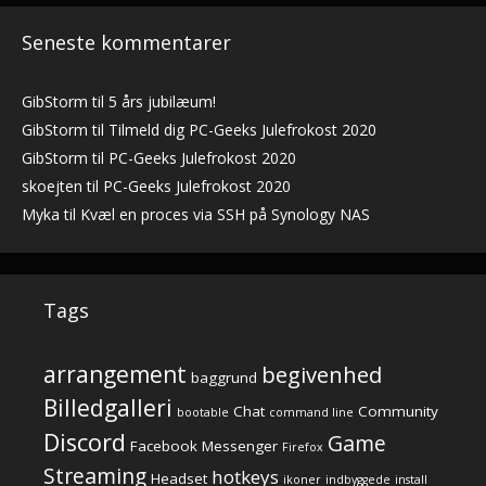
Seneste kommentarer
GibStorm
til
5 års jubilæum!
GibStorm
til
Tilmeld dig PC-Geeks Julefrokost 2020
GibStorm
til
PC-Geeks Julefrokost 2020
skoejten
til
PC-Geeks Julefrokost 2020
Myka
til
Kvæl en proces via SSH på Synology NAS
Tags
arrangement
begivenhed
baggrund
Billedgalleri
Chat
Community
bootable
command line
Discord
Game
Facebook Messenger
Firefox
Streaming
hotkeys
Headset
ikoner
indbyggede
install