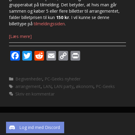
grupperabat på tilmelding. Det betyder, at hvis man går
sammen og køber 5 eller flere billetter til arrangementet,
falder billetprisen til kun
150 kr
. I vil kunne se denne
billettype på
tilmeldingssiden
.
[Læs mere]
F
T
R
E
C
Pr
ac
w
e
m
o
in
e
itt
d
ai
p
t
Kategorier
Begivenheder
,
PC-Geeks nyheder
b
er
di
l
y
Tags
arrangement
,
LAN
,
LAN party
,
økonomi
,
PC-Geeks
o
t
Li
Skriv en kommentar
o
n
k
k
Log ind med Discord