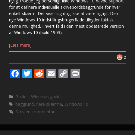
nylig, troede jeg personligt ikke Windows 10 havde support
for at definere individuelle skrivebordsbaggrunde for hver
enkelt skærm. Det viser sig dog ikke at være rigtigt. Den
nye Windows 10 indstillingsbrugerflade tilbyder faktisk
denne mulighed, i hvert fald i den mest opdaterede version
af Windows 10 (build 1903).
[Læs mere]
2
F
T
R
E
C
Pr
ac
w
e
m
o
in
e
itt
d
ai
p
t
Kategorier
Guides
,
Windows guides
b
er
di
l
y
Tags
baggrund
,
flere skærme
,
Windows 10
o
t
Li
Skriv en kommentar
o
n
k
k