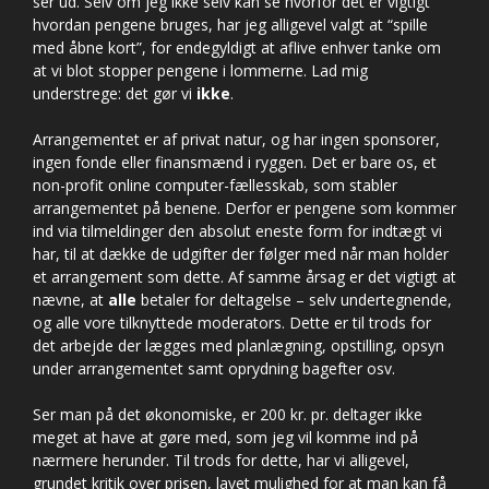
ser ud. Selv om jeg ikke selv kan se hvorfor det er vigtigt
hvordan pengene bruges, har jeg alligevel valgt at “spille
med åbne kort”, for endegyldigt at aflive enhver tanke om
at vi blot stopper pengene i lommerne. Lad mig
understrege: det gør vi
ikke
.
Arrangementet er af privat natur, og har ingen sponsorer,
ingen fonde eller finansmænd i ryggen. Det er bare os, et
non-profit online computer-fællesskab, som stabler
arrangementet på benene. Derfor er pengene som kommer
ind via tilmeldinger den absolut eneste form for indtægt vi
har, til at dække de udgifter der følger med når man holder
et arrangement som dette. Af samme årsag er det vigtigt at
nævne, at
alle
betaler for deltagelse – selv undertegnende,
og alle vore tilknyttede moderators. Dette er til trods for
det arbejde der lægges med planlægning, opstilling, opsyn
under arrangementet samt oprydning bagefter osv.
Ser man på det økonomiske, er 200 kr. pr. deltager ikke
meget at have at gøre med, som jeg vil komme ind på
nærmere herunder. Til trods for dette, har vi alligevel,
grundet kritik over prisen, lavet mulighed for at man kan få