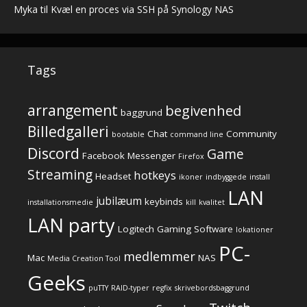
Myka
til
Kvæl en proces via SSH på Synology NAS
Tags
arrangement
begivenhed
baggrund
Billedgalleri
Chat
Community
bootable
command line
Discord
Game
Facebook Messenger
Firefox
Streaming
hotkeys
Headset
ikoner
indbyggede
install
LAN
jubilæum
keybinds
installationsmedie
kill
kvalitet
LAN party
Logitech Gaming Software
lokationer
PC-
medlemmer
Mac
NAS
Media Creation Tool
Geeks
puTTY
RAID-typer
regfix
skrivebordsbaggrund