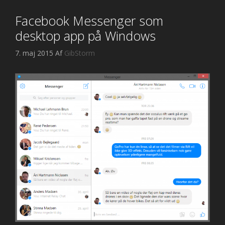
Facebook Messenger som
desktop app på Windows
7. maj 2015
Af
GibStorm