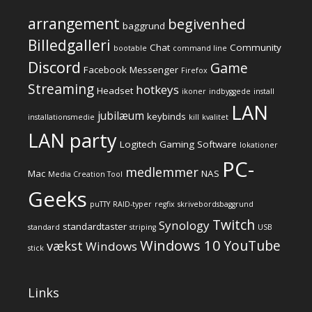
arrangement
begivenhed
baggrund
Billedgalleri
Chat
Community
bootable
command line
Discord
Game
Facebook Messenger
Firefox
Streaming
hotkeys
Headset
ikoner
indbyggede
install
LAN
jubilæum
keybinds
installationsmedie
kill
kvalitet
LAN party
Logitech Gaming Software
lokationer
PC-
medlemmer
Mac
NAS
Media Creation Tool
Geeks
puTTY
RAID-typer
regfix
skrivebordsbaggrund
Twitch
Synology
standardtaster
standard
striping
USB
Windows 10
YouTube
vækst
Windows
stick
Links